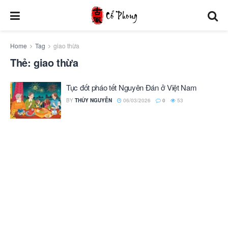
Home
Tag
giao thừa
Thẻ:
giao thừa
Tục đốt pháo tết Nguyên Đán ở Việt Nam
BY
THỦY NGUYỄN
06/03/2026
0
53