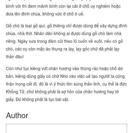
bình vôi thì đem mảnh bình còn lại cất ở chỗ uy nghiêm hoặc
đưa lên đình chùa, không vức ở chỗ ô uế.
Gỗ chò là loại gỗ quí, gỗ thiêng chỉ được dùng để xây dựng đình
chùa, nhà thờ. Nhân dân không ai được dùng gỗ chò làm nhà
riêng. Ngày xưa trong đám củi theo lũ cuốn về xuôi, nếu có gỗ
chò, các cụ còn mặc áo thụng ra lạy, lạy gốc chứ đã phải lạy
thần đâu!
Còn như tục kiêng vứt chân hương vào thùng rác hoặc chỗ dơ
bẩn, kiêng dùng giấy có chữ Nho vào việc uế tạo người ta cũng
thận trọng cất đi, đó là vì ý thức tôn sùng thần linh, cụ thể là đức
Khổng Tử, chứ không phải là sợ hồn của chân hương hay tờ
giấy. Đó không phải là tục bái vật.
Author