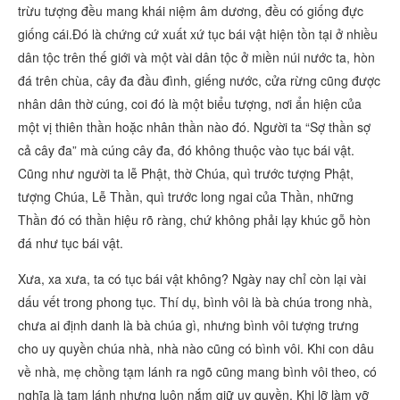
trừu tượng đều mang khái niệm âm dương, đều có giống đực
giống cái.Đó là chứng cứ xuất xứ tục bái vật hiện tồn tại ở nhiều
dân tộc trên thế giới và một vài dân tộc ở miền núi nước ta
, hòn
đá trên chùa, cây đa đầu đình, giếng nước, cửa rừng cũng được
nhân dân thờ cúng, coi đó là một biểu tượng, nơi ẩn hiện của
một vị thiên thần hoặc nhân thần nào đó. Người ta “Sợ thần sợ
cả cây đa” mà cúng cây đa, đó không thuộc vào tục bái vật.
Cũng như người ta lễ Phật, thờ Chúa, quì trước tượng Phật,
tượng Chúa, Lễ Thần, quì trước long ngai của Thần, những
Thần đó có thần hiệu rõ ràng, chứ không phải lạy khúc gỗ hòn
đá như tục bái vật.
Xưa, xa xưa, ta có tục bái vật không? Ngày nay chỉ còn lại vài
dấu vết trong phong tục. Thí dụ, bình vôi là bà chúa trong nhà,
chưa ai định danh là bà chúa gì, nhưng bình vôi tượng trưng
cho uy quyền chúa nhà, nhà nào cũng có bình vôi. Khi con dâu
về nhà, mẹ chồng tạm lánh ra ngõ cũng mang bình vôi theo, có
nghĩa là tạm lánh nhưng luôn nắm giữ uy quyền. Khi lỡ làm vỡ